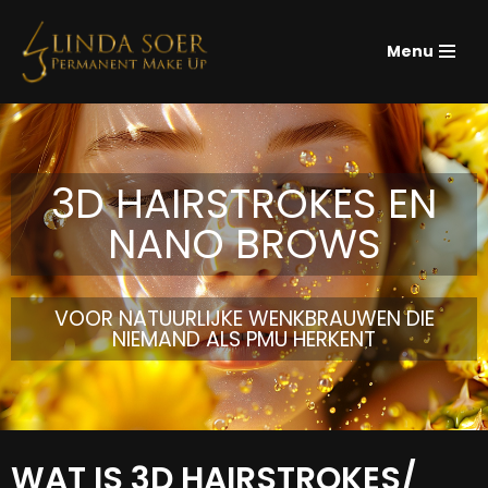
Menu
Ga
naar
de
inhoud
3D HAIRSTROKES EN
NANO BROWS
VOOR NATUURLIJKE WENKBRAUWEN DIE
NIEMAND ALS PMU HERKENT
WAT IS 3D HAIRSTROKES/