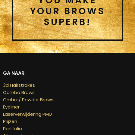
YOU MAKE
YOUR BROWS
SUPERB!
GA NAAR
3d Hairstrokes
Combo Brows
Ombre/ Powder Brows
Eyeliner
Laserverwijdering PMU
Prijzen
Portfolio