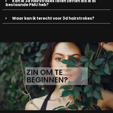
Kan ik 3d hairstrokes laten zetten als ik al
bestaande PMU heb?
Waar kan ik terecht voor 3d hairstrokes?
ZIN OM TE
BEGINNEN?