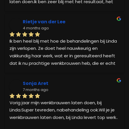
laten doen.Ik ben zeer blij met het resultaat, het 
ziet er zeer mooi en natuurlijk uit.Linda is een 
professionele en vriendelijke vakvrouw.
Rietje van der Lee
4 months ago
Ik ben heel blij met hoe de behandelingen bij Linda 
zijn verlopen. Ze doet heel nauwkeurig en 
vakkundig haar werk, wat er in geresulteerd heeft 
dat ik nu prachtige wenkbrouwen heb, die er echt 
natuurlijk uit zien. En het genezingsproces verliep 
zonder problemen, ik heb er helemaal geen last 
Sonja Aret
van gehad. Top! Wat ik wel een nadeel vind, is dat 
7 months ago
je elk jaar opnieuw voor een behandeling moet 
terugkomen, waar je dan rond de 200 euro voor 
Vorig jaar mijn wenkbrauwen laten doen, bij 
kwijt bent. Had ik niet zo ingeschat. Zo worden het 
Linda.Super tevreden, nabehandeling ook.Wil je je 
wel wat kostbare wenkbrouwen. 🙂
wenkbrauwen laten doen, bij Linda levert top werk..