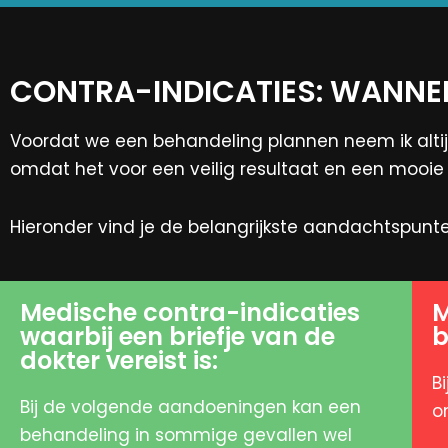
CONTRA-INDICATIES: WANNEE
Voordat we een behandeling plannen neem ik altij
omdat het voor een veilig resultaat en een mooie g
Hieronder vind je de belangrijkste aandachtspunte
Medische contra-indicaties
M
waarbij een briefje van de
b
dokter vereist is:
B
Bij de volgende aandoeningen kan een
o
behandeling in sommige gevallen wel