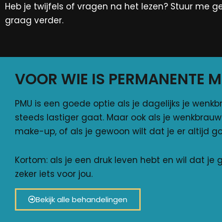
Heb je twijfels of vragen na het lezen? Stuur me ger
graag verder.
VOOR WIE IS PERMANENTE M
PMU is een goede optie als je dagelijks je wenkbr
steeds lastiger gaat. Maar ook als je wenkbrauwe
make-up, of als je gewoon wilt dat je er altijd g
Kortom: als je een druk leven hebt en wil dat je
zeker iets voor jou.
Bekijk alle behandelingen