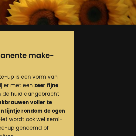
manente make-
e-up is een vorm van
ij er met een
zeer fijne
n de huid aangebracht
kbrauwen voller te
n lijntje rondom de ogen
Het wordt ook wel semi-
ke-up genoemd of